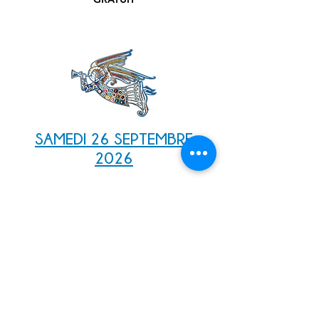
SAMEDI 26 SEPTEMBRE
2026
CONCERT
SOUFFLE DIVIN D'HIER &
D'AUJOURD'HUI
Miserere d'Allegri, œuvres d'Arvo Pärt et
autres trésors...
DULCI JUBILO
12 chanteurs a capella