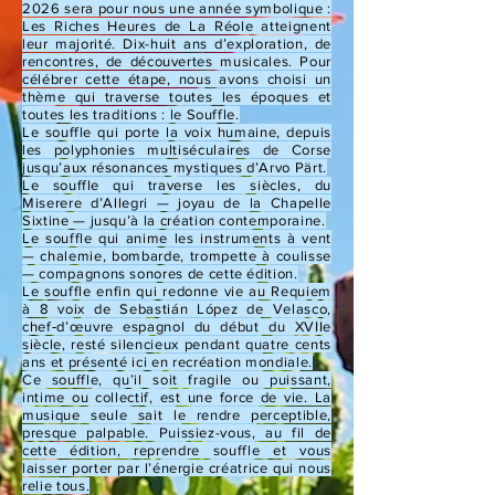
2026 sera pour nous une année symbolique :
Les Riches Heures de La Réole atteignent
leur majorité. Dix-huit ans d’exploration, de
rencontres, de découvertes musicales. Pour
célébrer cette étape, nous avons choisi un
thème qui traverse toutes les époques et
toutes les traditions : le Souffle.
Le souffle qui porte la voix humaine, depuis
les polyphonies multiséculaires de Corse
jusqu’aux résonances mystiques d’Arvo Pärt.
Le souffle qui traverse les siècles, du
Miserere d’Allegri — joyau de la Chapelle
Sixtine — jusqu’à la création contemporaine.
Le souffle qui anime les instruments à vent
— chalemie, bombarde, trompette à coulisse
— compagnons sonores de cette édition.
Le souffle enfin qui redonne vie au Requiem
à 8 voix de Sebastián López de Velasco,
chef‐d’œuvre espagnol du début du XVIIe
siècle, resté silencieux pendant quatre cents
ans et présenté ici en recréation mondiale.
Ce souffle, qu’il soit fragile ou puissant,
intime ou collectif, est une force de vie. La
musique seule sait le rendre perceptible,
presque palpable. Puissiez-vous, au fil de
cette édition, reprendre souffle et vous
laisser porter par l’énergie créatrice qui nous
relie tous.