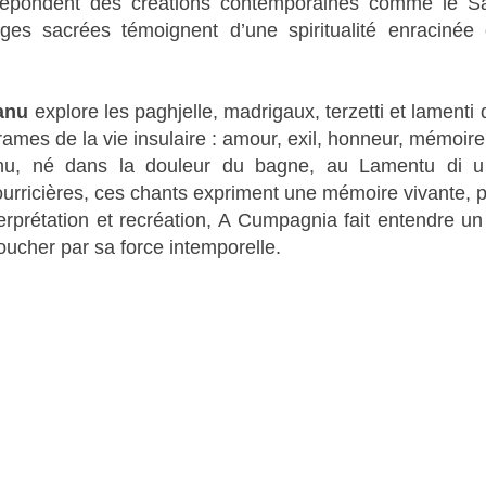
 répondent des créations contemporaines comme le S
es sacrées témoignent d’une spiritualité enracinée 
anu
explore les paghjelle, madrigaux, terzetti et lament
 drames de la vie insulaire : amour, exil, honneur, mémoire 
nu, né dans la douleur du bagne, au Lamentu di u
ourricières, ces chants expriment une mémoire vivante,
erprétation et recréation, A Cumpagnia fait entendre un
oucher par sa force intemporelle.